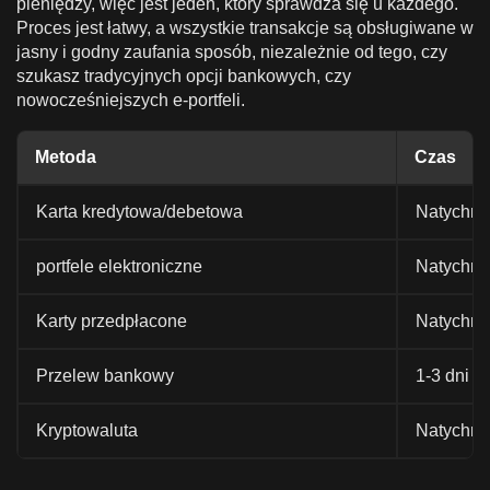
pieniędzy, więc jest jeden, który sprawdza się u każdego.
Proces jest łatwy, a wszystkie transakcje są obsługiwane w
jasny i godny zaufania sposób, niezależnie od tego, czy
szukasz tradycyjnych opcji bankowych, czy
nowocześniejszych e-portfeli.
Metoda
Czas
Karta kredytowa/debetowa
Natychmi
portfele elektroniczne
Natychmi
Karty przedpłacone
Natychmi
Przelew bankowy
1-3 dni
Kryptowaluta
Natychmi