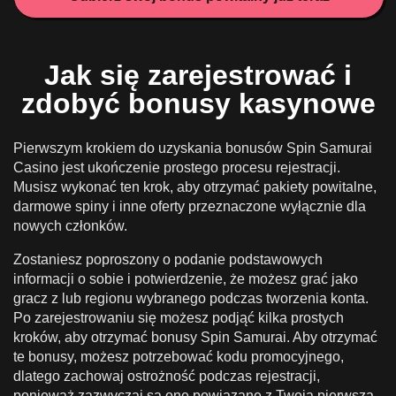
Jak się zarejestrować i
zdobyć bonusy kasynowe
Pierwszym krokiem do uzyskania bonusów Spin Samurai
Casino jest ukończenie prostego procesu rejestracji.
Musisz wykonać ten krok, aby otrzymać pakiety powitalne,
darmowe spiny i inne oferty przeznaczone wyłącznie dla
nowych członków.
Zostaniesz poproszony o podanie podstawowych
informacji o sobie i potwierdzenie, że możesz grać jako
gracz z lub regionu wybranego podczas tworzenia konta.
Po zarejestrowaniu się możesz podjąć kilka prostych
kroków, aby otrzymać bonusy Spin Samurai. Aby otrzymać
te bonusy, możesz potrzebować kodu promocyjnego,
dlatego zachowaj ostrożność podczas rejestracji,
ponieważ zazwyczaj są one powiązane z Twoją pierwszą