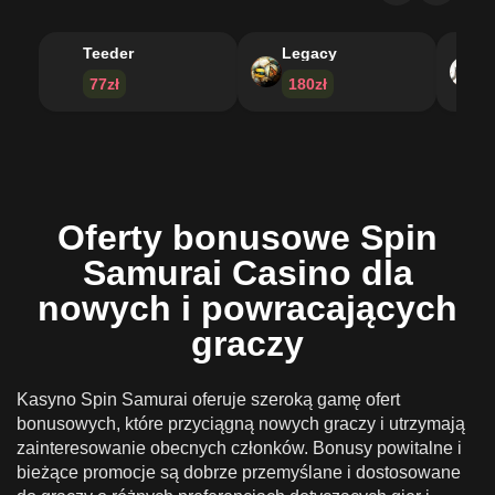
Bonusy w kasynie Spin Samurai można
wykorzystać na urządzeniach mobilnych
Teeder
Legacy
J
Jak uzyskać bonusy w kasynach na telefonie
77zł
180zł
2
Przegląd bonusów kasyna Spin Samurai
Główne rodzaje bonusów kasynowych Spin
Samurai
Oferty bonusowe Spin
Samurai Casino dla
nowych i powracających
graczy
Kasyno Spin Samurai oferuje szeroką gamę ofert
bonusowych, które przyciągną nowych graczy i utrzymają
zainteresowanie obecnych członków. Bonusy powitalne i
bieżące promocje są dobrze przemyślane i dostosowane