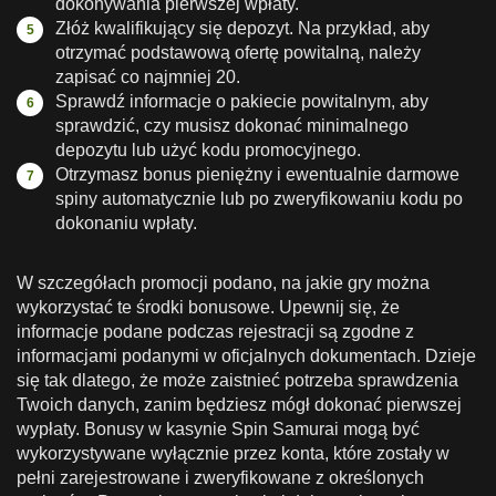
dokonywania pierwszej wpłaty.
Złóż kwalifikujący się depozyt. Na przykład, aby
otrzymać podstawową ofertę powitalną, należy
zapisać co najmniej 20.
Sprawdź informacje o pakiecie powitalnym, aby
sprawdzić, czy musisz dokonać minimalnego
depozytu lub użyć kodu promocyjnego.
Otrzymasz bonus pieniężny i ewentualnie darmowe
spiny automatycznie lub po zweryfikowaniu kodu po
dokonaniu wpłaty.
W szczegółach promocji podano, na jakie gry można
wykorzystać te środki bonusowe. Upewnij się, że
informacje podane podczas rejestracji są zgodne z
informacjami podanymi w oficjalnych dokumentach. Dzieje
się tak dlatego, że może zaistnieć potrzeba sprawdzenia
Twoich danych, zanim będziesz mógł dokonać pierwszej
wypłaty. Bonusy w kasynie Spin Samurai mogą być
wykorzystywane wyłącznie przez konta, które zostały w
pełni zarejestrowane i zweryfikowane z określonych