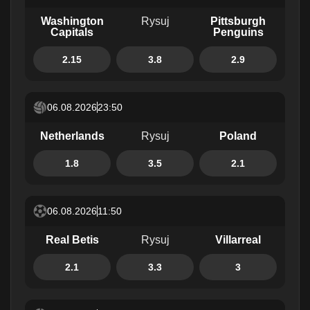
Washington
Rysuj
Pittsburgh
Capitals
Penguins
2.15
3.8
2.9
06.08.2026
23:50
Netherlands
Rysuj
Poland
1.8
3.5
2.1
06.08.2026
11:50
Real Betis
Rysuj
Villarreal
2.1
3.3
3