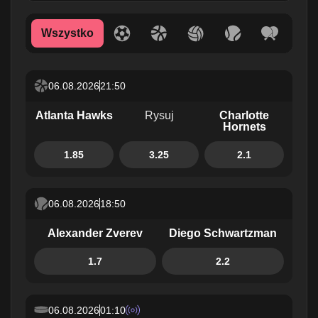
Wszystko
06.08.2026
21:50
Atlanta Hawks
Rysuj
Charlotte
Hornets
1.85
3.25
2.1
06.08.2026
18:50
Alexander Zverev
Diego Schwartzman
1.7
2.2
06.08.2026
01:10