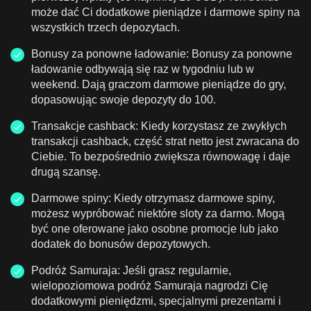
może dać Ci dodatkowe pieniądze i darmowe spiny na
wszystkich trzech depozytach.
Bonusy za ponowne ładowanie: Bonusy za ponowne
ładowanie odbywają się raz w tygodniu lub w
weekend. Dają graczom darmowe pieniądze do gry,
dopasowując swoje depozyty do 100.
Transakcje cashback: Kiedy korzystasz ze zwykłych
transakcji cashback, część strat netto jest zwracana do
Ciebie. To bezpośrednio zwiększa równowagę i daje
drugą szansę.
Darmowe spiny: Kiedy otrzymasz darmowe spiny,
możesz wypróbować niektóre sloty za darmo. Mogą
być one oferowane jako osobne promocje lub jako
dodatek do bonusów depozytowych.
Podróż Samuraja: Jeśli grasz regularnie,
wielopoziomowa podróż Samuraja nagrodzi Cię
dodatkowymi pieniędzmi, specjalnymi prezentami i