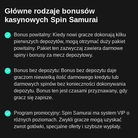
Główne rodzaje bonusów
kasynowych Spin Samurai
Bonus powitalny: Kiedy nowi gracze dokonają kilku
pierwszych depozytów, mogą otrzymać duży pakiet
powitalny. Pakiet ten zazwyczaj zawiera darmowe
spiny i bonusy za mecz depozytowy.
Bonus bez depozytu: Bonus bez depozytu daje
graczom niewielką ilość darmowego kredytu lub
darmowych spinów bez konieczności dokonywania
depozytu. Bonus ten jest czasami przyznawany, gdy
gracz się zapisze.
Program promocyjny: Spin Samurai ma system VIP o
różnych poziomach. Zwykli gracze mogą uzyskać
zwrot gotówki, specjalne oferty i szybsze wypłaty.